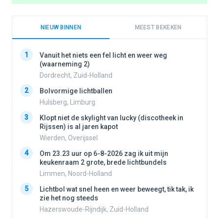
NIEUW BINNEN
MEEST BEKEKEN
1
1
Vanuit het niets een fel licht en weer weg
(waarneming 2)
Dordrecht, Zuid-Holland
2
2
Bolvormige lichtballen
Hulsberg, Limburg
3
3
Klopt niet de skylight van lucky (discotheek in
Rijssen) is al jaren kapot
Wierden, Overijssel
4
4
Om 23.23 uur op 6-8-2026 zag ik uit mijn
keukenraam 2 grote, brede lichtbundels
Limmen, Noord-Holland
5
5
Lichtbol wat snel heen en weer beweegt, tik tak, ik
zie het nog steeds
Hazerswoude-Rijndijk, Zuid-Holland