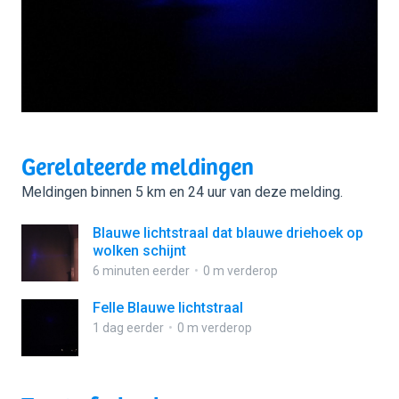
Gerelateerde meldingen
Meldingen binnen 5 km en 24 uur van deze melding.
Blauwe lichtstraal dat blauwe driehoek op
wolken schijnt
6 minuten eerder
0 m verderop
Felle Blauwe lichtstraal
1 dag eerder
0 m verderop