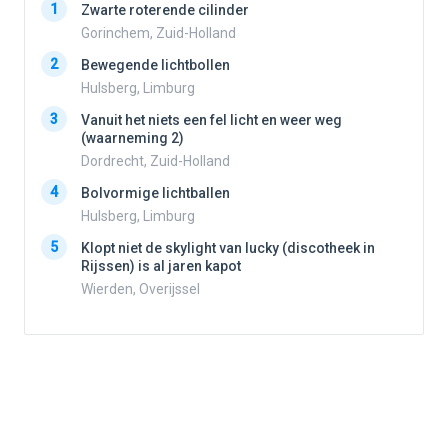
1
1
Zwarte roterende cilinder
Gorinchem, Zuid-Holland
2
Bewegende lichtbollen
2
Hulsberg, Limburg
3
Vanuit het niets een fel licht en weer weg
3
(waarneming 2)
Dordrecht, Zuid-Holland
4
Bolvormige lichtballen
4
Hulsberg, Limburg
5
Klopt niet de skylight van lucky (discotheek in
Rijssen) is al jaren kapot
5
Wierden, Overijssel