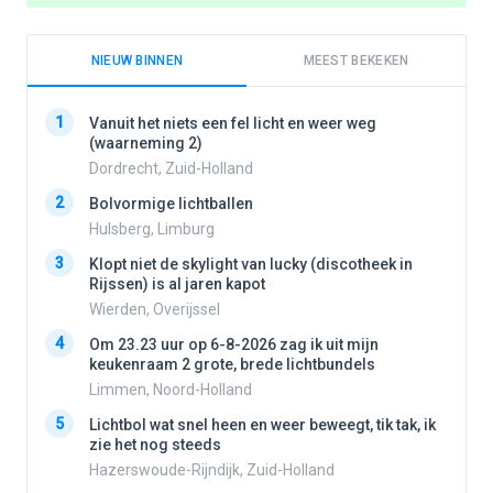
NIEUW BINNEN
MEEST BEKEKEN
1
1
Vanuit het niets een fel licht en weer weg
(waarneming 2)
Dordrecht, Zuid-Holland
2
2
Bolvormige lichtballen
Hulsberg, Limburg
3
3
Klopt niet de skylight van lucky (discotheek in
Rijssen) is al jaren kapot
Wierden, Overijssel
4
4
Om 23.23 uur op 6-8-2026 zag ik uit mijn
keukenraam 2 grote, brede lichtbundels
Limmen, Noord-Holland
5
5
Lichtbol wat snel heen en weer beweegt, tik tak, ik
zie het nog steeds
Hazerswoude-Rijndijk, Zuid-Holland