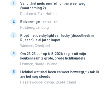
1
1
Vanuit het niets een fel licht en weer weg
(waarneming 2)
Dordrecht, Zuid-Holland
2
2
Bolvormige lichtballen
Hulsberg, Limburg
3
3
Klopt niet de skylight van lucky (discotheek in
Rijssen) is al jaren kapot
Wierden, Overijssel
4
4
Om 23.23 uur op 6-8-2026 zag ik uit mijn
keukenraam 2 grote, brede lichtbundels
Limmen, Noord-Holland
5
5
Lichtbol wat snel heen en weer beweegt, tik tak, ik
zie het nog steeds
Hazerswoude-Rijndijk, Zuid-Holland