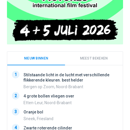
NIEUW BINNEN
MEEST BEKEKEN
1
1
Stilstaande licht in de lucht met verschillende
flikkerende kleuren. best helder
Bergen op Zoom, Noord-Brabant
2
2
4 grote bollen vliegen over
Etten-Leur, Noord-Brabant
3
Oranje bol
3
Sneek, Friesland
4
Zwarte roterende cilinder