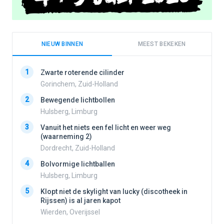
NIEUW BINNEN
MEEST BEKEKEN
1
1
Zwarte roterende cilinder
Gorinchem, Zuid-Holland
2
Bewegende lichtbollen
2
Hulsberg, Limburg
3
Vanuit het niets een fel licht en weer weg
3
(waarneming 2)
Dordrecht, Zuid-Holland
4
Bolvormige lichtballen
4
Hulsberg, Limburg
5
Klopt niet de skylight van lucky (discotheek in
Rijssen) is al jaren kapot
5
Wierden, Overijssel