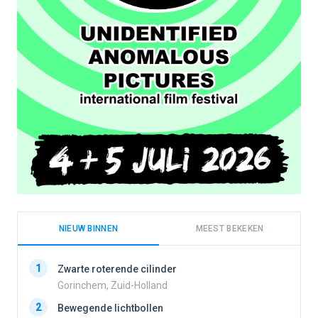
NIEUW BINNEN
MEEST BEKEKEN
1
1
Zwarte roterende cilinder
Gorinchem, Zuid-Holland
2
Bewegende lichtbollen