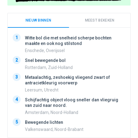
NIEUW BINNEN
MEEST BEKEKEN
1
1
Witte bol die met snelheid scherpe bochten
maakte en ook nog stilstond
Enschede, Overijssel
2
2
Snel bewegende bol
Rotterdam, Zuid-Holland
3
3
Metaalachtig, zeshoekig vliegend zwart of
antracietkleurig voorwerp
Leersum, Utrecht
4
4
Schijfachtig object vloog sneller dan vliegruig
van zuid naar noord.
Amsterdam, Noord-Holland
5
5
Bewegende lichten
Valkenswaard, Noord-Brabant