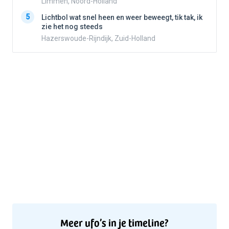
Limmen, Noord-Holland
5
5
Lichtbol wat snel heen en weer beweegt, tik tak, ik
zie het nog steeds
Hazerswoude-Rijndijk, Zuid-Holland
Meer ufo’s in je timeline?