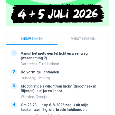
NIEUW BINNEN
MEEST BEKEKEN
1
1
Vanuit het niets een fel licht en weer weg
(waarneming 2)
Dordrecht, Zuid-Holland
2
2
Bolvormige lichtballen
Hulsberg, Limburg
3
3
Klopt niet de skylight van lucky (discotheek in
Rijssen) is al jaren kapot
Wierden, Overijssel
4
4
Om 23.23 uur op 6-8-2026 zag ik uit mijn
keukenraam 2 grote, brede lichtbundels