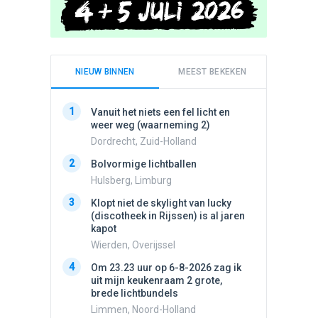
NIEUW BINNEN
MEEST BEKEKEN
1
1
Vanuit het niets een fel licht en
Schijfa
weer weg (waarneming 2)
dan vli
noord.
Dordrecht, Zuid-Holland
Amster
2
Bolvormige lichtballen
2
Vliege
Hulsberg, Limburg
Made, 
3
Klopt niet de skylight van lucky
3
(discotheek in Rijssen) is al jaren
Drie he
kapot
Wierden
Wierden, Overijssel
4
Draaien
4
Om 23.23 uur op 6-8-2026 zag ik
na een 
uit mijn keukenraam 2 grote,
verdwe
brede lichtbundels
Valken
Limmen, Noord-Holland