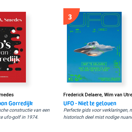
3
Smedes
Frederick Delaere, Wim van Utr
van Gorredijk
UFO - Niet te geloven
sche constructie van een
Perfecte gids voor verklaringen,
e ufo-golf in 1974.
historisch deel mist nodige nuan