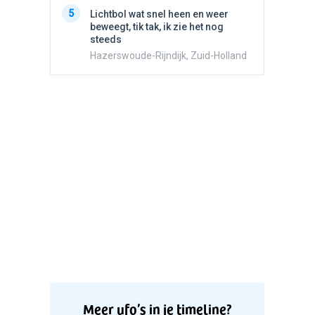
5
Witte bo
5
Lichtbol wat snel heen en weer
Valken
beweegt, tik tak, ik zie het nog
steeds
Hazerswoude-Rijndijk, Zuid-Holland
Meer ufo’s in je timeline?