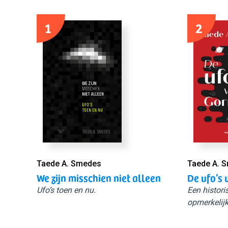
1
2
Taede A. Smedes
Taede A. 
We zijn misschien niet alleen
De ufo’s 
Ufo’s toen en nu.
Een histori
opmerkelijk