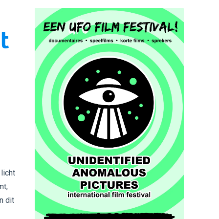
t
licht
mt,
n dit