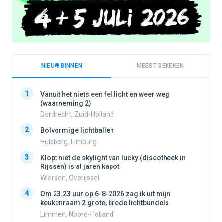
NIEUW BINNEN
MEEST BEKEKEN
1
1
Vanuit het niets een fel licht en weer weg
(waarneming 2)
Dordrecht, Zuid-Holland
2
2
Bolvormige lichtballen
Hulsberg, Limburg
3
3
Klopt niet de skylight van lucky (discotheek in
Rijssen) is al jaren kapot
Wierden, Overijssel
4
4
Om 23.23 uur op 6-8-2026 zag ik uit mijn
keukenraam 2 grote, brede lichtbundels
Limmen, Noord-Holland
5