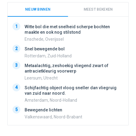
NIEUW BINNEN
MEEST BEKEKEN
1
1
Witte bol die met snelheid scherpe bochten
maakte en ook nog stilstond
Enschede, Overijssel
2
2
Snel bewegende bol
Rotterdam, Zuid-Holland
3
3
Metaalachtig, zeshoekig vliegend zwart of
antracietkleurig voorwerp
Leersum, Utrecht
4
4
Schijfachtig object vloog sneller dan vliegruig
van zuid naar noord.
Amsterdam, Noord-Holland
5
5
Bewegende lichten
Valkenswaard, Noord-Brabant