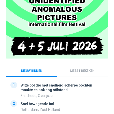
NIEUW BINNEN
MEEST BEKEKEN
1
1
Witte bol die met snelheid scherpe bochten
maakte en ook nog stilstond
Enschede, Overijssel
2
2
Snel bewegende bol
Rotterdam, Zuid-Holland