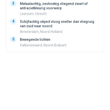
3
3
Metaalachtig, zeshoekig vliegend zwart of
antracietkleurig voorwerp
Leersum, Utrecht
4
4
Schijfachtig object vloog sneller dan vliegruig
van zuid naar noord.
Amsterdam, Noord-Holland
5
5
Bewegende lichten
Valkenswaard, Noord-Brabant