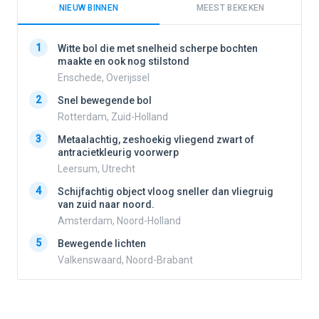
NIEUW BINNEN
MEEST BEKEKEN
1
1
Witte bol die met snelheid scherpe bochten
maakte en ook nog stilstond
Enschede, Overijssel
2
2
Snel bewegende bol
Rotterdam, Zuid-Holland
3
3
Metaalachtig, zeshoekig vliegend zwart of
antracietkleurig voorwerp
Leersum, Utrecht
4
4
Schijfachtig object vloog sneller dan vliegruig
van zuid naar noord.
Amsterdam, Noord-Holland
5
5
Bewegende lichten
Valkenswaard, Noord-Brabant