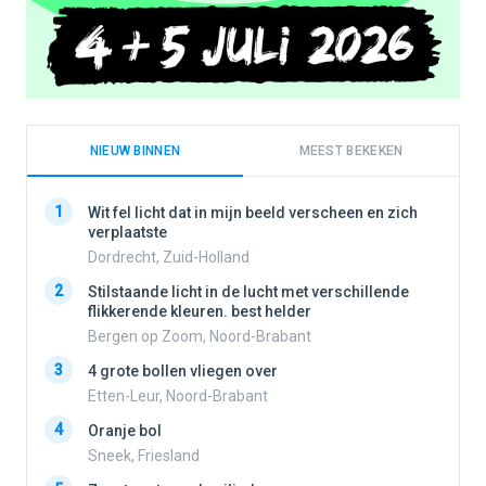
NIEUW BINNEN
MEEST BEKEKEN
1
1
Wit fel licht dat in mijn beeld verscheen en zich
verplaatste
Dordrecht, Zuid-Holland
2
2
Stilstaande licht in de lucht met verschillende
flikkerende kleuren. best helder
Bergen op Zoom, Noord-Brabant
3
3
4 grote bollen vliegen over
Etten-Leur, Noord-Brabant
4
Oranje bol
4
Sneek, Friesland