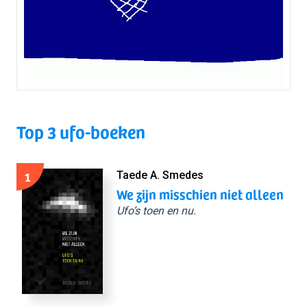
Top 3 ufo-boeken
1
Taede A. Smedes
We zijn misschien niet alleen
Ufo’s toen en nu.