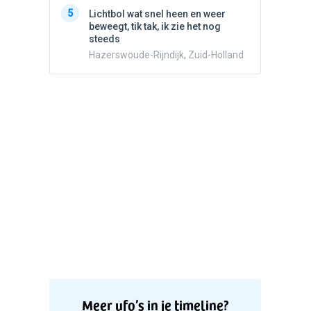
5
Stilstaa
5
Lichtbol wat snel heen en weer
bewolk
beweegt, tik tak, ik zie het nog
Nijmege
steeds
Hazerswoude-Rijndijk, Zuid-Holland
Meer ufo’s in je timeline?