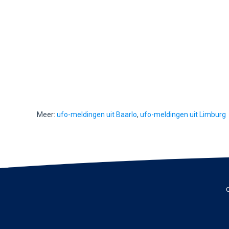
Meer:
ufo-meldingen uit Baarlo
,
ufo-meldingen uit Limburg
C