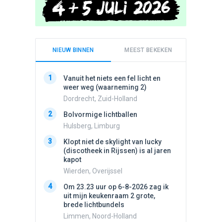
NIEUW BINNEN
MEEST BEKEKEN
1
1
Vanuit het niets een fel licht en
Schijfa
weer weg (waarneming 2)
dan vli
noord.
Dordrecht, Zuid-Holland
Amster
2
Bolvormige lichtballen
2
Vliege
Hulsberg, Limburg
Made, 
3
Klopt niet de skylight van lucky
3
(discotheek in Rijssen) is al jaren
Draaien
kapot
na een 
verdwe
Wierden, Overijssel
Valken
4
Om 23.23 uur op 6-8-2026 zag ik
4
uit mijn keukenraam 2 grote,
Drie he
brede lichtbundels
Wierden
Limmen, Noord-Holland