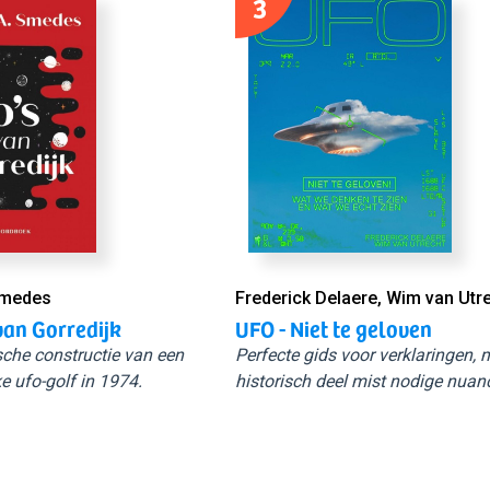
3
Smedes
Frederick Delaere, Wim van Utr
van Gorredijk
UFO - Niet te geloven
sche constructie van een
Perfecte gids voor verklaringen,
e ufo-golf in 1974.
historisch deel mist nodige nuan