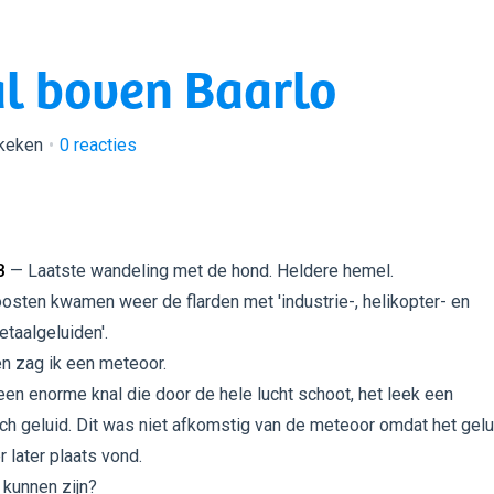
l boven Baarlo
ekeken
0
reacties
B
— Laatste wandeling met de hond. Heldere hemel.
oosten kwamen weer de flarden met 'industrie-, helikopter- en
taalgeluiden'.
en zag ik een meteoor.
een enorme knal die door de hele lucht schoot, het leek een
h geluid. Dit was niet afkomstig van de meteoor omdat het gelu
r later plaats vond.
 kunnen zijn?