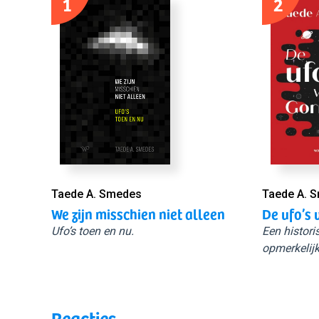
1
2
Taede A. Smedes
Taede A. 
We zijn misschien niet alleen
De ufo’s 
Ufo’s toen en nu.
Een histori
opmerkelijk
Reacties