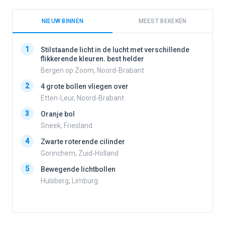
NIEUW BINNEN
MEEST BEKEKEN
1
1
Stilstaande licht in de lucht met verschillende
flikkerende kleuren. best helder
Bergen op Zoom, Noord-Brabant
2
2
4 grote bollen vliegen over
Etten-Leur, Noord-Brabant
3
Oranje bol
3
Sneek, Friesland
4
Zwarte roterende cilinder
4
Gorinchem, Zuid-Holland
5
Bewegende lichtbollen
Hulsberg, Limburg
5