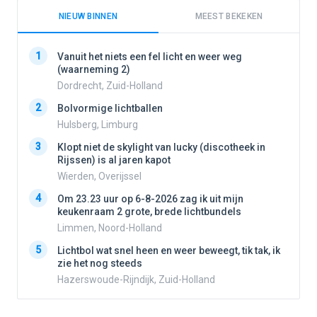
NIEUW BINNEN
MEEST BEKEKEN
1
1
Vanuit het niets een fel licht en weer weg
(waarneming 2)
Dordrecht, Zuid-Holland
2
2
Bolvormige lichtballen
Hulsberg, Limburg
3
3
Klopt niet de skylight van lucky (discotheek in
Rijssen) is al jaren kapot
Wierden, Overijssel
4
4
Om 23.23 uur op 6-8-2026 zag ik uit mijn
keukenraam 2 grote, brede lichtbundels
Limmen, Noord-Holland
5
5
Lichtbol wat snel heen en weer beweegt, tik tak, ik
zie het nog steeds
Hazerswoude-Rijndijk, Zuid-Holland