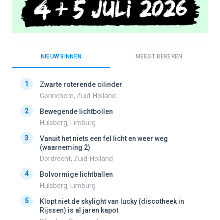
NIEUW BINNEN
MEEST BEKEKEN
1
1
Zwarte roterende cilinder
Gorinchem, Zuid-Holland
2
Bewegende lichtbollen
2
Hulsberg, Limburg
3
Vanuit het niets een fel licht en weer weg
3
(waarneming 2)
Dordrecht, Zuid-Holland
4
Bolvormige lichtballen
4
Hulsberg, Limburg
5
Klopt niet de skylight van lucky (discotheek in
Rijssen) is al jaren kapot
5