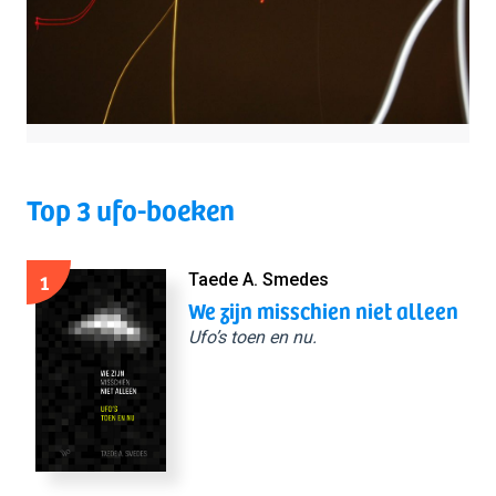
Top 3 ufo-boeken
1
Taede A. Smedes
We zijn misschien niet alleen
Ufo’s toen en nu.