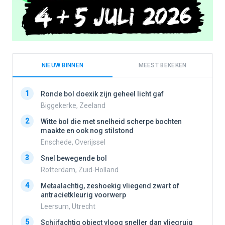
NIEUW BINNEN
MEEST BEKEKEN
1
1
Ronde bol doexik zijn geheel licht gaf
Biggekerke, Zeeland
2
Witte bol die met snelheid scherpe bochten
2
maakte en ook nog stilstond
Enschede, Overijssel
3
3
Snel bewegende bol
Rotterdam, Zuid-Holland
4
Metaalachtig, zeshoekig vliegend zwart of
4
antracietkleurig voorwerp
Leersum, Utrecht
5
5
Schijfachtig object vloog sneller dan vliegruig