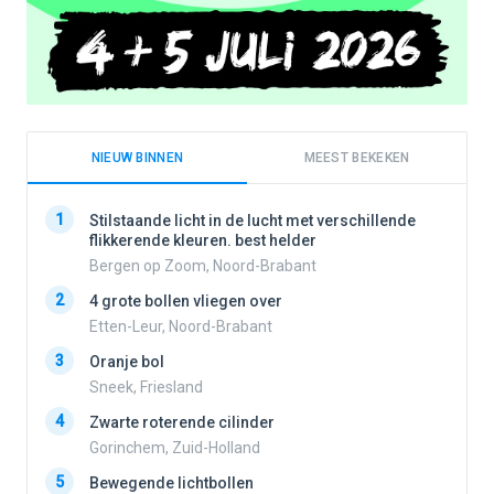
NIEUW BINNEN
MEEST BEKEKEN
1
1
Stilstaande licht in de lucht met verschillende
flikkerende kleuren. best helder
Bergen op Zoom, Noord-Brabant
2
2
4 grote bollen vliegen over
Etten-Leur, Noord-Brabant
3
Oranje bol
3
Sneek, Friesland
4
Zwarte roterende cilinder
4
Gorinchem, Zuid-Holland
5
Bewegende lichtbollen