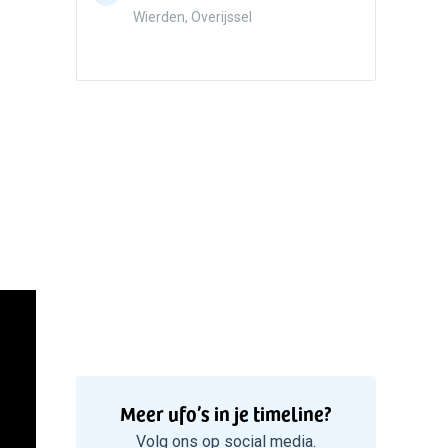
5
Zwart r
Wierden, Overijssel
met con
Marknes
Meer ufo’s in je timeline?
Volg ons op social media.