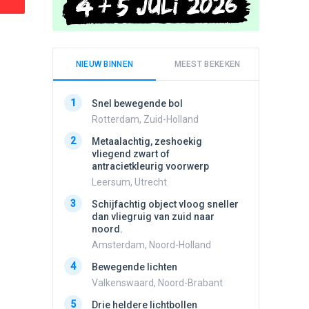
NIEUW BINNEN
MEEST BEKEKEN
1
1
Snel bewegende bol
Meldin
vliegen
Rotterdam, Zuid-Holland
Ens, Fl
2
Metaalachtig, zeshoekig
2
vliegend zwart of
3 apach
antracietkleurig voorwerp
Ik en n
zwart o
Leersum, Utrecht
Assen, 
3
Schijfachtig object vloog sneller
3
dan vliegruig van zuid naar
Schijfa
noord.
dan vli
noord.
Amsterdam, Noord-Holland
Amster
4
Bewegende lichten
4
Vliege
Valkenswaard, Noord-Brabant
Made, 
5
Drie heldere lichtbollen