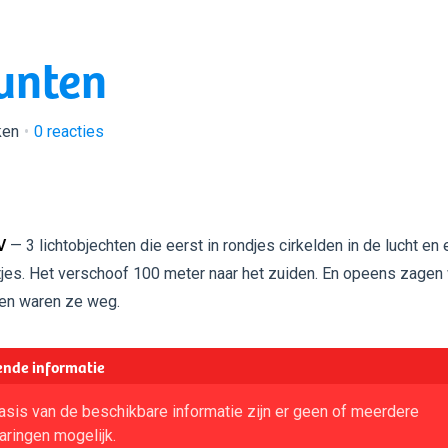
unten
ken
0
reacties
V
— 3 lichtobjechten die eerst in rondjes cirkelden in de lucht en
htjes. Het verschoof 100 meter naar het zuiden. En opeens zagen
n en waren ze weg.
nde informatie
asis van de beschikbare informatie zijn er geen of meerdere
aringen mogelijk.