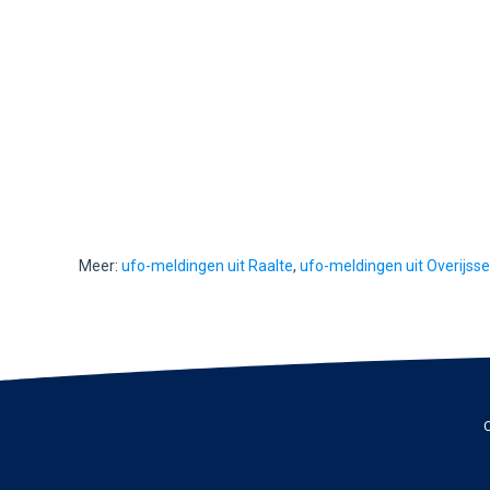
Meer:
ufo-meldingen uit Raalte
,
ufo-meldingen uit Overijsse
C