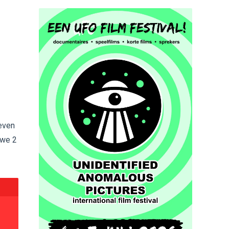
 even
 we 2