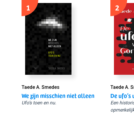
1
2
Taede A. Smedes
Taede A. 
We zijn misschien niet alleen
De ufo’s 
Ufo’s toen en nu.
Een histori
opmerkelijk