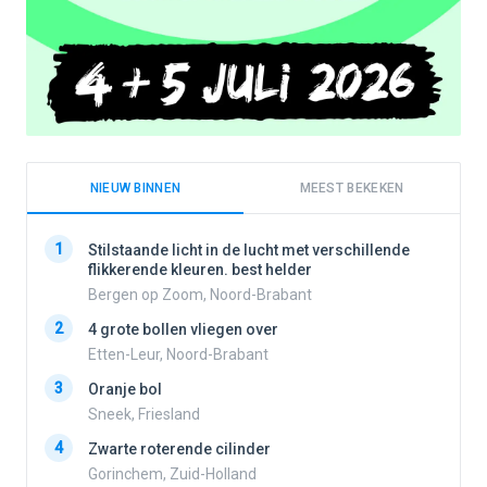
NIEUW BINNEN
MEEST BEKEKEN
1
1
Stilstaande licht in de lucht met verschillende
flikkerende kleuren. best helder
Bergen op Zoom, Noord-Brabant
2
2
4 grote bollen vliegen over
Etten-Leur, Noord-Brabant
3
Oranje bol
3
Sneek, Friesland
4
Zwarte roterende cilinder
4
Gorinchem, Zuid-Holland