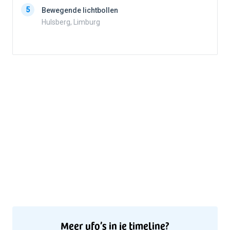
5
Bewegende lichtbollen
Hulsberg, Limburg
5
Meer ufo’s in je timeline?