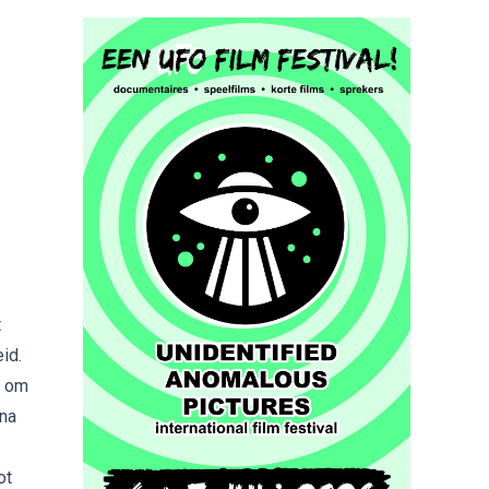
t
id.
m om
rna
r
ot