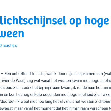
 lichtschijnsel op hoge
dween
0
reacties
— Een ontzettend fel licht, wat ik door mijn slaapkamerraam (wa
ar rivier de Waal) zag wat vanaf het westen kwam met hoge snelhe
dus pas zien zodra het bij mijn raam kwam, ik rende naar het raa
gen en kon het nog enkele seconden met hoge snelheid zien waa
"doofde". Ik weet niet hoe lang het al vanuit het westen zichtbaa
geweest, maar vanaf het moment dat het in mijn raam verscheen t