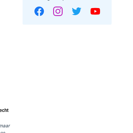
echt
 maar
ce.