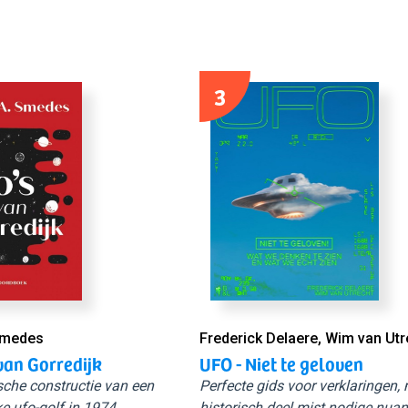
3
Smedes
Frederick Delaere, Wim van Utr
van Gorredijk
UFO - Niet te geloven
sche constructie van een
Perfecte gids voor verklaringen,
e ufo-golf in 1974.
historisch deel mist nodige nuan