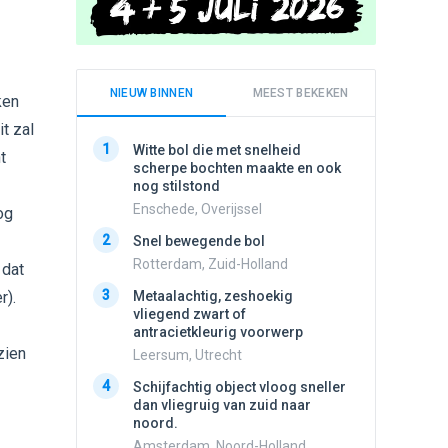
NIEUW BINNEN
MEEST BEKEKEN
ken
it zal
1
1
Witte bol die met snelheid
Schijfa
t
scherpe bochten maakte en ook
dan vli
nog stilstond
noord.
Enschede, Overijssel
Amster
og
2
2
Snel bewegende bol
Meldin
vliegen
Rotterdam, Zuid-Holland
 dat
Ens, Fl
3
r).
Metaalachtig, zeshoekig
3
vliegend zwart of
3 apach
antracietkleurig voorwerp
Ik en n
zwart o
zien
Leersum, Utrecht
Assen, 
4
Schijfachtig object vloog sneller
4
dan vliegruig van zuid naar
Vliege
noord.
Made, 
Amsterdam, Noord-Holland