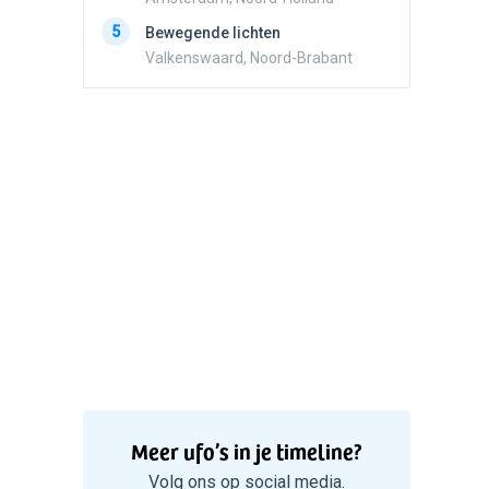
5
Zwart r
5
Bewegende lichten
met con
Valkenswaard, Noord-Brabant
Marknes
Meer ufo’s in je timeline?
Volg ons op social media.