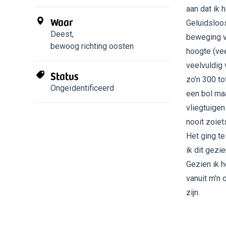
aan dat ik 
Waar
Geluidsloos,
Deest
,
beweging v
bewoog richting oosten
hoogte (vee
veelvuldig 
Status
zo'n 300 to
Ongeïdentificeerd
een bol ma
vliegtuigen
nooit zoiet
Het ging te
ik dit gezi
Gezien ik h
vanuit m'n 
zijn.