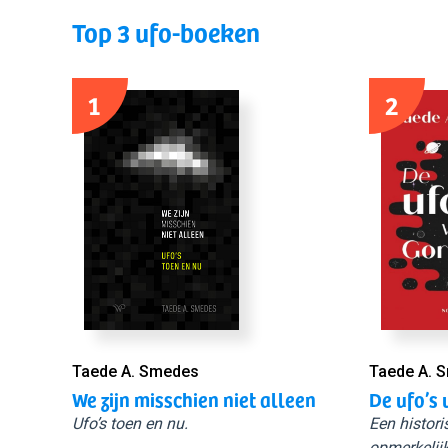
Top 3 ufo-boeken
1
2
Taede A. Smedes
Taede A. 
We zijn misschien niet alleen
De ufo’s 
Ufo’s toen en nu.
Een histori
opmerkelijk