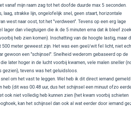
het vanaf mijn raam zag tot het doofde duurde max 5 seconden.
 laag, strakke lijn, ongelofelijk snel, geen staart, horizontale
an west naar oost, tot het "verdween". Tevens op een erg lage
l lager dan vliegtuigen die ik de 5 minuten erna dat ik bleef zoe
voorbij heb zien komen). Inschatting van de hoogte lastig, maar d
t 500 meter geweest zijn. Het was een geel/wit fel licht, niet ech
ar gewoon een "schijnsel". Snelheid wederom gebaseerd op de
 die later hoger in de lucht voorbij kwamen, vele malen sneller (n
s gezien), tevens was het geluidsloos.
 snel om het vast te leggen. Wel heb ik dit direct iemand gemeld
en heb (dit was 00.48 uur, dus het schijnsel een minuut ofzo eerde
et ook niet volledig heb kunnen zien (het kwam voorbij schieten
ooghoek, kan het schijnsel dan ook al wat eerder door iemand ge