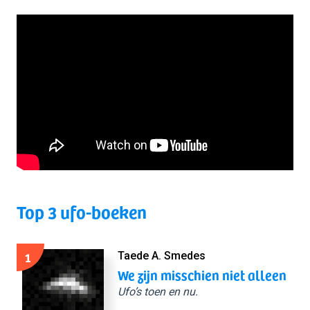
Top 3 ufo-boeken
1
Taede A. Smedes
We zijn misschien niet alleen
Ufo’s toen en nu.