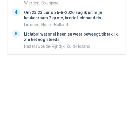
Wierden, Overijssel
4
4
Om 23.23 uur op 6-8-2026 zag ik uit mijn
keukenraam 2 grote, brede lichtbundels
Limmen, Noord-Holland
5
5
Lichtbol wat snel heen en weer beweegt, tik tak, ik
zie het nog steeds
Hazerswoude-Rijndijk, Zuid-Holland