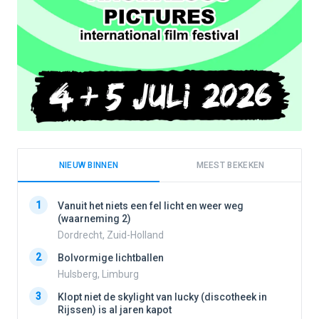
NIEUW BINNEN
MEEST BEKEKEN
1
1
Vanuit het niets een fel licht en weer weg
(waarneming 2)
Dordrecht, Zuid-Holland
2
2
Bolvormige lichtballen
Hulsberg, Limburg
3
3
Klopt niet de skylight van lucky (discotheek in
Rijssen) is al jaren kapot