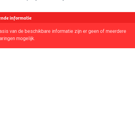
nde informatie
asis van de beschikbare informatie zijn er geen of meerdere
aringen mogelijk.