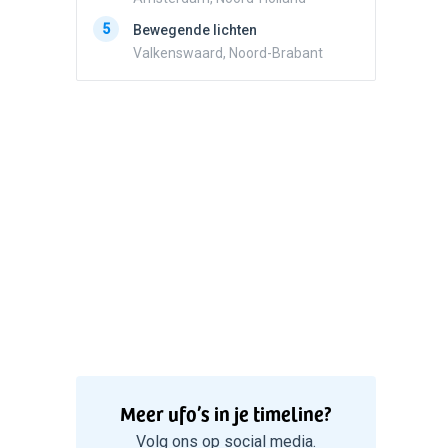
5
Drie he
5
Bewegende lichten
Wierden
Valkenswaard, Noord-Brabant
Meer ufo’s in je timeline?
Volg ons op social media.