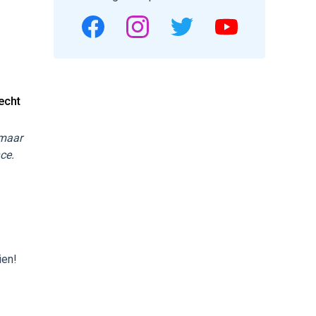
echt
 maar
ce.
ien!