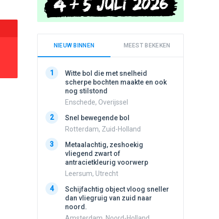
NIEUW BINNEN
MEEST BEKEKEN
1
1
Witte bol die met snelheid
Schijfa
scherpe bochten maakte en ook
dan vli
nog stilstond
noord.
Enschede, Overijssel
Amster
2
2
Snel bewegende bol
Vliege
Rotterdam, Zuid-Holland
Made, 
3
3
Metaalachtig, zeshoekig
Stilstaa
vliegend zwart of
bewolk
antracietkleurig voorwerp
Nijmege
Leersum, Utrecht
4
Draaien
4
Schijfachtig object vloog sneller
na een 
dan vliegruig van zuid naar
verdwe
noord.
Valken
Amsterdam, Noord-Holland