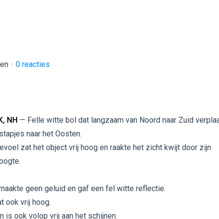
ken
0
reacties
K, NH
— Felle witte bol dat langzaam van Noord naar Zuid verpla
stapjes naar het Oosten.
evoel zat het object vrij hoog en raakte het zicht kwijt door zijn
oogte.
maakte geen geluid en gaf een fel witte reflectie.
t ook vrij hoog.
 is ook volop vrij aan het schijnen.