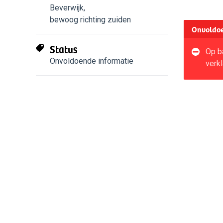
Beverwijk
,
bewoog richting zuiden
Onvoldoe
Status
Op b
Onvoldoende informatie
verkl