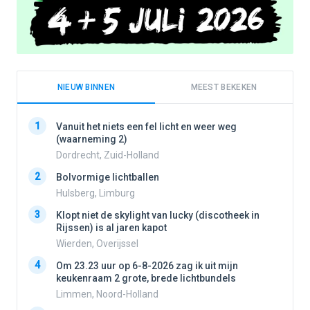
NIEUW BINNEN
MEEST BEKEKEN
1
1
Vanuit het niets een fel licht en weer weg
(waarneming 2)
Dordrecht, Zuid-Holland
2
2
Bolvormige lichtballen
Hulsberg, Limburg
3
3
Klopt niet de skylight van lucky (discotheek in
Rijssen) is al jaren kapot
Wierden, Overijssel
4
4
Om 23.23 uur op 6-8-2026 zag ik uit mijn
keukenraam 2 grote, brede lichtbundels
Limmen, Noord-Holland
5