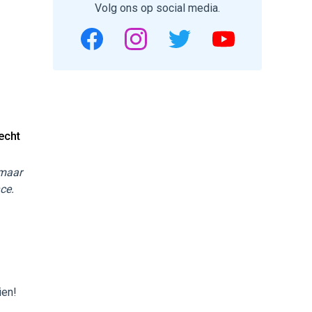
Volg ons op social media.
echt
 maar
ce.
ien!