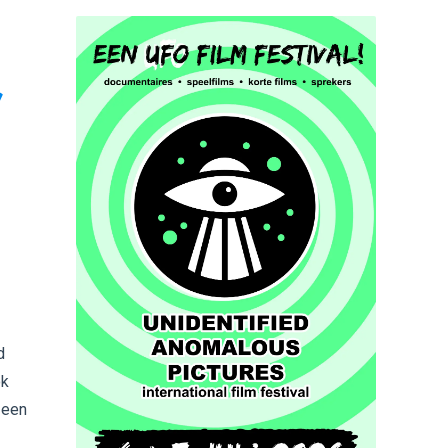
,
d
ok
 een