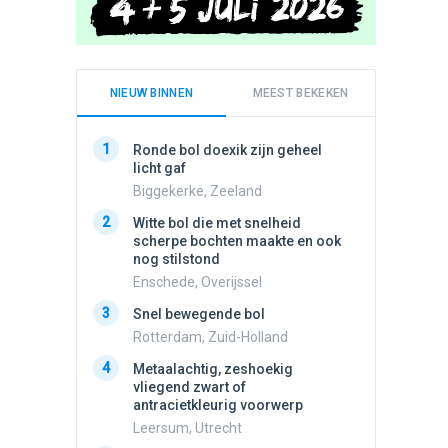
NIEUW BINNEN
MEEST BEKEKEN
1
1
Ronde bol doexik zijn geheel
Schijfa
licht gaf
dan vli
noord.
Biggekerke, Zeeland
Amster
2
Witte bol die met snelheid
2
scherpe bochten maakte en ook
Vliege
nog stilstond
Made, 
Enschede, Overijssel
3
Draaien
3
Snel bewegende bol
na een 
verdwe
Rotterdam, Zuid-Holland
Valken
4
Metaalachtig, zeshoekig
4
vliegend zwart of
Stilstaa
antracietkleurig voorwerp
bewolk
Leersum, Utrecht
Nijmege