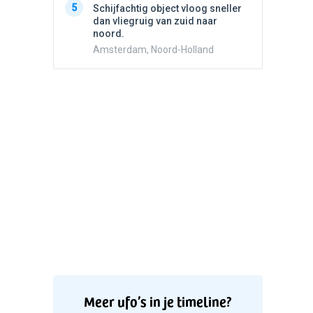
5
5
Schijfachtig object vloog sneller
Drie he
dan vliegruig van zuid naar
Wierden
noord.
Amsterdam, Noord-Holland
Meer ufo’s in je timeline?