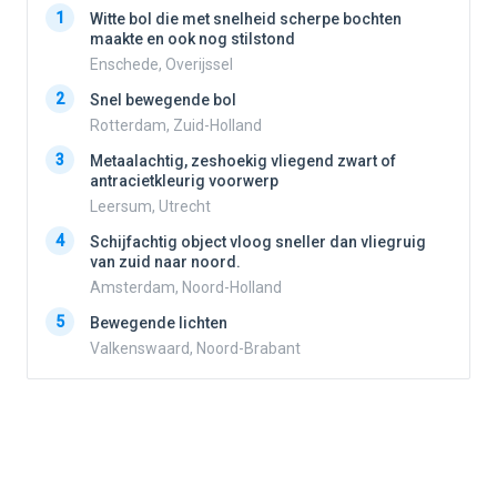
1
1
Witte bol die met snelheid scherpe bochten
maakte en ook nog stilstond
Enschede, Overijssel
2
2
Snel bewegende bol
Rotterdam, Zuid-Holland
3
3
Metaalachtig, zeshoekig vliegend zwart of
antracietkleurig voorwerp
Leersum, Utrecht
4
4
Schijfachtig object vloog sneller dan vliegruig
van zuid naar noord.
Amsterdam, Noord-Holland
5
5
Bewegende lichten
Valkenswaard, Noord-Brabant