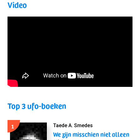
Video
Top 3 ufo-boeken
1
Taede A. Smedes
We zijn misschien niet alleen