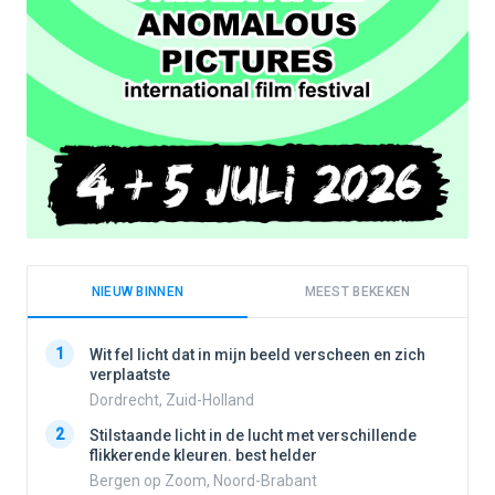
NIEUW BINNEN
MEEST BEKEKEN
1
1
Wit fel licht dat in mijn beeld verscheen en zich
verplaatste
Dordrecht, Zuid-Holland
2
2
Stilstaande licht in de lucht met verschillende
flikkerende kleuren. best helder
Bergen op Zoom, Noord-Brabant