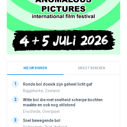
NIEUW BINNEN
MEEST BEKEKEN
1
1
Ronde bol doexik zijn geheel licht gaf
Biggekerke, Zeeland
2
Witte bol die met snelheid scherpe bochten
2
maakte en ook nog stilstond
Enschede, Overijssel
3
3
Snel bewegende bol