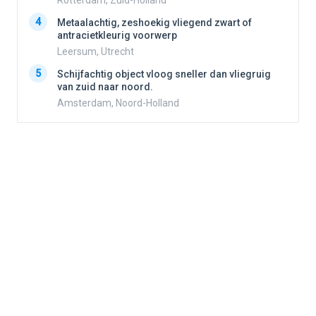
Rotterdam, Zuid-Holland
4
Metaalachtig, zeshoekig vliegend zwart of
4
antracietkleurig voorwerp
Leersum, Utrecht
5
5
Schijfachtig object vloog sneller dan vliegruig
van zuid naar noord.
Amsterdam, Noord-Holland