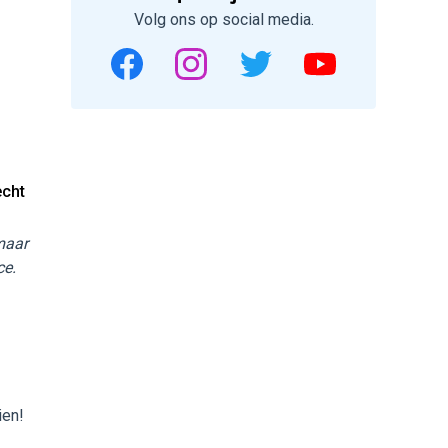
Volg ons op social media.
echt
 maar
ce.
ien!