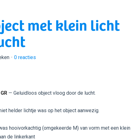
ect met klein licht
ucht
eken
0
reacties
 GR
— Geluidloos object vloog door de lucht.
niet helder lichtje was op het object aanwezig.
 was hooivorkachtig (omgekeerde M) van vorm met een klein
aan de linkerkant