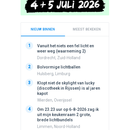
NIEUW BINNEN
MEEST BEKEKEN
1
1
Vanuit het niets een fel licht en
Schijfa
weer weg (waarneming 2)
dan vli
noord.
Dordrecht, Zuid-Holland
Amster
2
Bolvormige lichtballen
2
Vliege
Hulsberg, Limburg
Made, 
3
Klopt niet de skylight van lucky
3
(discotheek in Rijssen) is al jaren
Drie he
kapot
Wierden
Wierden, Overijssel
4
Draaien
4
Om 23.23 uur op 6-8-2026 zag ik
na een 
uit mijn keukenraam 2 grote,
verdwe
brede lichtbundels
Valken
Limmen, Noord-Holland