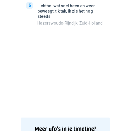
5
Witte bo
5
Lichtbol wat snel heen en weer
Valken
beweegt, tik tak, ik zie het nog
steeds
Hazerswoude-Rijndijk, Zuid-Holland
Meer ufo’s in je timeline?