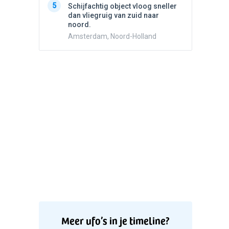
5
5
Schijfachtig object vloog sneller
Drie he
dan vliegruig van zuid naar
Wierden
noord.
Amsterdam, Noord-Holland
Meer ufo’s in je timeline?