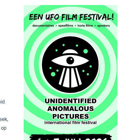
id.
eek,
 op