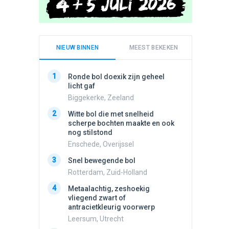
NIEUW BINNEN
MEEST BEKEKEN
1
1
Ronde bol doexik zijn geheel
Schijfa
licht gaf
dan vli
noord.
Biggekerke, Zeeland
Amster
2
Witte bol die met snelheid
2
scherpe bochten maakte en ook
Vliege
nog stilstond
Made, 
Enschede, Overijssel
3
Draaien
3
Snel bewegende bol
na een 
verdwe
Rotterdam, Zuid-Holland
Valken
4
Metaalachtig, zeshoekig
4
vliegend zwart of
Stilstaa
antracietkleurig voorwerp
bewolk
Leersum, Utrecht
Nijmege