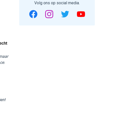
Volg ons op social media.
echt
 maar
ce.
ien!