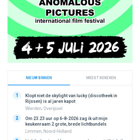
NIEUW BINNEN
MEEST BEKEKEN
1
1
Klopt niet de skylight van lucky (discotheek in
Rijssen) is al jaren kapot
Wierden, Overijssel
2
2
Om 23.23 uur op 6-8-2026 zag ik uit mijn
keukenraam 2 grote, brede lichtbundels
Limmen, Noord-Holland
3