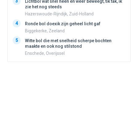
3
Lichtbol wat snel heen en weer beweegt, tik tak, ik
zie het nog steeds
Hazerswoude-Rijndijk, Zuid-Holland
4
4
Ronde bol doexik zijn geheel licht gaf
Biggekerke, Zeeland
5
5
Witte bol die met snelheid scherpe bochten
maakte en ook nog stilstond
Enschede, Overijssel