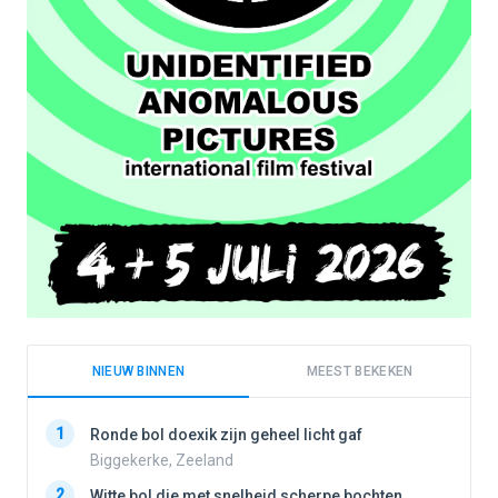
NIEUW BINNEN
MEEST BEKEKEN
1
1
Ronde bol doexik zijn geheel licht gaf
Biggekerke, Zeeland
2
Witte bol die met snelheid scherpe bochten