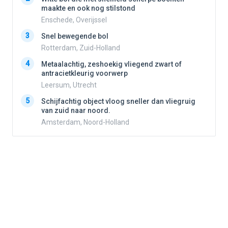
2
maakte en ook nog stilstond
Enschede, Overijssel
3
3
Snel bewegende bol
Rotterdam, Zuid-Holland
4
Metaalachtig, zeshoekig vliegend zwart of
4
antracietkleurig voorwerp
Leersum, Utrecht
5
5
Schijfachtig object vloog sneller dan vliegruig
van zuid naar noord.
Amsterdam, Noord-Holland