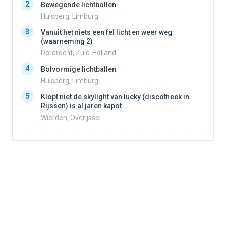
2
Bewegende lichtbollen
2
Hulsberg, Limburg
3
Vanuit het niets een fel licht en weer weg
3
(waarneming 2)
Dordrecht, Zuid-Holland
4
Bolvormige lichtballen
4
Hulsberg, Limburg
5
Klopt niet de skylight van lucky (discotheek in
Rijssen) is al jaren kapot
5
Wierden, Overijssel