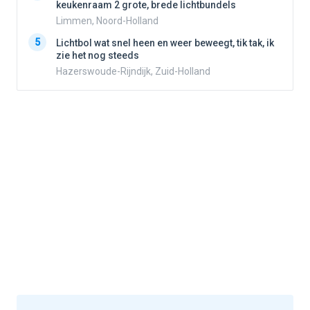
keukenraam 2 grote, brede lichtbundels
Limmen, Noord-Holland
5
5
Lichtbol wat snel heen en weer beweegt, tik tak, ik
zie het nog steeds
Hazerswoude-Rijndijk, Zuid-Holland