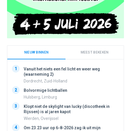
NIEUW BINNEN
MEEST BEKEKEN
1
1
Vanuit het niets een fel licht en weer weg
(waarneming 2)
Dordrecht, Zuid-Holland
2
2
Bolvormige lichtballen
Hulsberg, Limburg
3
3
Klopt niet de skylight van lucky (discotheek in
Rijssen) is al jaren kapot
Wierden, Overijssel
4
4
Om 23.23 uur op 6-8-2026 zag ik uit mijn