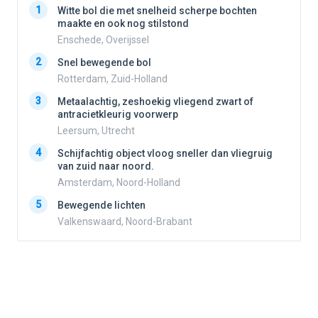
1
1
Witte bol die met snelheid scherpe bochten
maakte en ook nog stilstond
Enschede, Overijssel
2
2
Snel bewegende bol
Rotterdam, Zuid-Holland
3
3
Metaalachtig, zeshoekig vliegend zwart of
antracietkleurig voorwerp
Leersum, Utrecht
4
4
Schijfachtig object vloog sneller dan vliegruig
van zuid naar noord.
Amsterdam, Noord-Holland
5
5
Bewegende lichten
Valkenswaard, Noord-Brabant