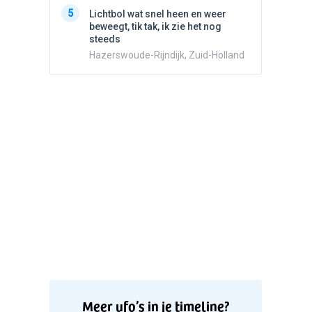
5
Lichtbo
5
Lichtbol wat snel heen en weer
beweegt,
beweegt, tik tak, ik zie het nog
steeds
steeds
Hazersw
Hazerswoude-Rijndijk, Zuid-Holland
Meer ufo’s in je timeline?