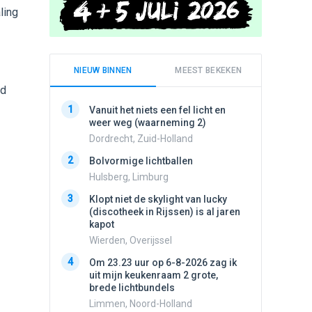
ling
NIEUW BINNEN
MEEST BEKEKEN
ed
1
1
Vanuit het niets een fel licht en
Schijfa
weer weg (waarneming 2)
dan vli
noord.
Dordrecht, Zuid-Holland
Amster
2
Bolvormige lichtballen
2
Vliege
Hulsberg, Limburg
Made, 
3
Klopt niet de skylight van lucky
3
(discotheek in Rijssen) is al jaren
Drie he
kapot
Wierden
Wierden, Overijssel
4
Draaien
4
Om 23.23 uur op 6-8-2026 zag ik
na een 
uit mijn keukenraam 2 grote,
verdwe
brede lichtbundels
Valken
Limmen, Noord-Holland