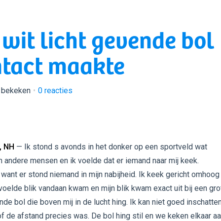
 wit licht gevende bol
ontact maakte
r bekeken
0
reacties
, NH
— Ik stond s avonds in het donker op een sportveld wat
n andere mensen en ik voelde dat er iemand naar mij keek.
want er stond niemand in mijn nabijheid. Ik keek gericht omhoog
oelde blik vandaan kwam en mijn blik kwam exact uit bij een gro
ende bol die boven mij in de lucht hing. Ik kan niet goed inschatte
of de afstand precies was. De bol hing stil en we keken elkaar aan