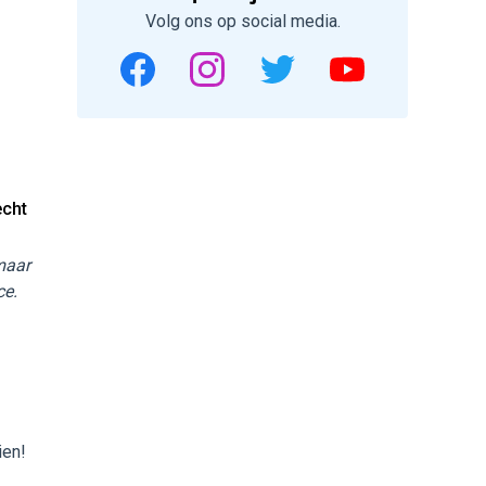
Volg ons op social media.
echt
 maar
ce.
ien!