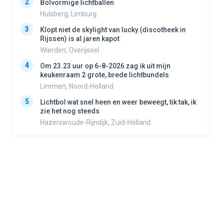
2
2
Bolvormige lichtballen
Hulsberg, Limburg
3
3
Klopt niet de skylight van lucky (discotheek in
Rijssen) is al jaren kapot
Wierden, Overijssel
4
4
Om 23.23 uur op 6-8-2026 zag ik uit mijn
keukenraam 2 grote, brede lichtbundels
Limmen, Noord-Holland
5
5
Lichtbol wat snel heen en weer beweegt, tik tak, ik
zie het nog steeds
Hazerswoude-Rijndijk, Zuid-Holland