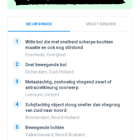
NIEUW BINNEN
MEEST BEKEKEN
1
1
Witte bol die met snelheid scherpe bochten
maakte en ook nog stilstond
Enschede, Overijssel
2
2
Snel bewegende bol
Rotterdam, Zuid-Holland
3
3
Metaalachtig, zeshoekig vliegend zwart of
antracietkleurig voorwerp
Leersum, Utrecht
4
4
Schijfachtig object vloog sneller dan vliegruig
van zuid naar noord.
Amsterdam, Noord-Holland
5
5
Bewegende lichten
Valkenswaard, Noord-Brabant