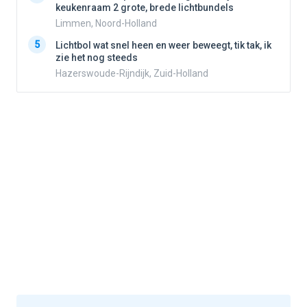
keukenraam 2 grote, brede lichtbundels
Limmen, Noord-Holland
5
5
Lichtbol wat snel heen en weer beweegt, tik tak, ik
zie het nog steeds
Hazerswoude-Rijndijk, Zuid-Holland