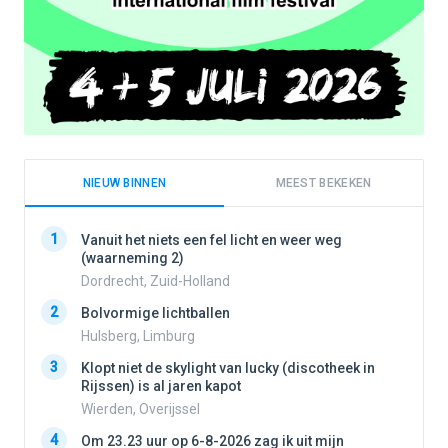
NIEUW BINNEN
MEEST BEKEKEN
1
1
Vanuit het niets een fel licht en weer weg
(waarneming 2)
Dordrecht, Zuid-Holland
2
2
Bolvormige lichtballen
Hulsberg, Limburg
3
3
Klopt niet de skylight van lucky (discotheek in
Rijssen) is al jaren kapot
Wierden, Overijssel
4
4
Om 23.23 uur op 6-8-2026 zag ik uit mijn