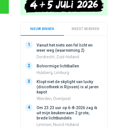
NIEUW BINNEN
MEEST BEKEKEN
1
1
Vanuit het niets een fel licht en
Schijfa
weer weg (waarneming 2)
dan vli
noord.
Dordrecht, Zuid-Holland
Amster
2
Bolvormige lichtballen
2
Vliege
Hulsberg, Limburg
Made, 
3
Klopt niet de skylight van lucky
3
(discotheek in Rijssen) is al jaren
Drie he
kapot
Wierden
Wierden, Overijssel
4
Draaien
4
Om 23.23 uur op 6-8-2026 zag ik
na een 
uit mijn keukenraam 2 grote,
verdwe
brede lichtbundels
Valken
Limmen, Noord-Holland