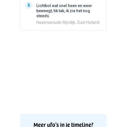
5
Witte bo
5
Lichtbol wat snel heen en weer
Valken
beweegt, tik tak, ik zie het nog
steeds
Hazerswoude-Rijndijk, Zuid-Holland
Meer ufo’s in je timeline?