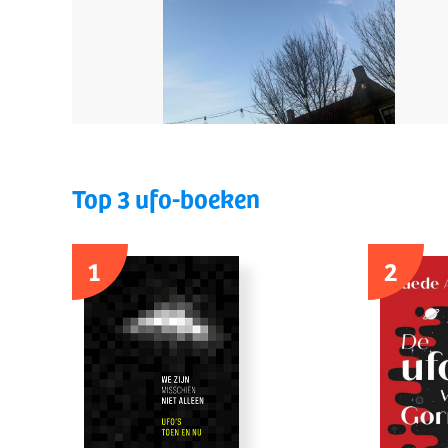
Top 3 ufo-boeken
1
2