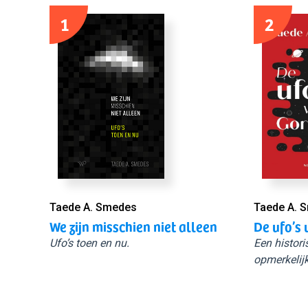
1
2
Taede A. Smedes
Taede A. 
We zijn misschien niet alleen
De ufo’s 
Ufo’s toen en nu.
Een histori
opmerkelijk