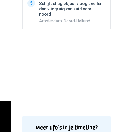
5
5
Schijfachtig object vloog sneller
Drie he
dan vliegruig van zuid naar
Wierden
noord.
Amsterdam, Noord-Holland
Meer ufo’s in je timeline?