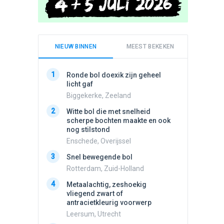
NIEUW BINNEN
MEEST BEKEKEN
1
1
Ronde bol doexik zijn geheel
Schijfa
licht gaf
dan vli
noord.
Biggekerke, Zeeland
Amster
2
Witte bol die met snelheid
2
scherpe bochten maakte en ook
Vliege
nog stilstond
Made, 
Enschede, Overijssel
3
Draaien
3
Snel bewegende bol
na een 
verdwe
Rotterdam, Zuid-Holland
Valken
4
Metaalachtig, zeshoekig
4
vliegend zwart of
Stilstaa
antracietkleurig voorwerp
bewolk
Leersum, Utrecht
Nijmege