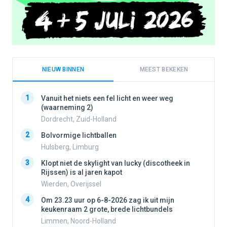
NIEUW BINNEN
MEEST BEKEKEN
1
1
Vanuit het niets een fel licht en weer weg
(waarneming 2)
Dordrecht, Zuid-Holland
2
2
Bolvormige lichtballen
Hulsberg, Limburg
3
3
Klopt niet de skylight van lucky (discotheek in
Rijssen) is al jaren kapot
Wierden, Overijssel
4
4
Om 23.23 uur op 6-8-2026 zag ik uit mijn
keukenraam 2 grote, brede lichtbundels
Limmen, Noord-Holland