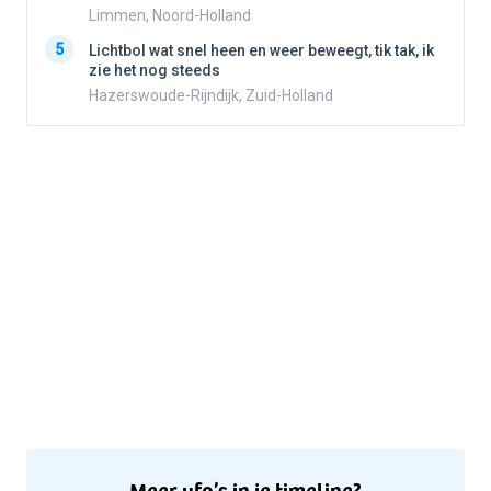
Limmen, Noord-Holland
5
5
Lichtbol wat snel heen en weer beweegt, tik tak, ik
zie het nog steeds
Hazerswoude-Rijndijk, Zuid-Holland
Meer ufo’s in je timeline?