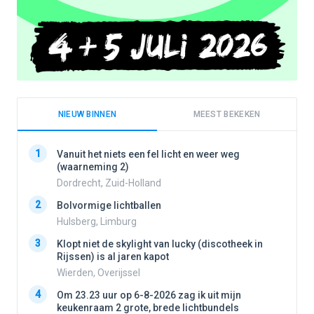
NIEUW BINNEN
MEEST BEKEKEN
1
1
Vanuit het niets een fel licht en weer weg
(waarneming 2)
Dordrecht, Zuid-Holland
2
2
Bolvormige lichtballen
Hulsberg, Limburg
3
3
Klopt niet de skylight van lucky (discotheek in
Rijssen) is al jaren kapot
Wierden, Overijssel
4
4
Om 23.23 uur op 6-8-2026 zag ik uit mijn
keukenraam 2 grote, brede lichtbundels