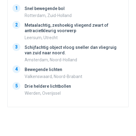
1
1
Snel bewegende bol
Rotterdam, Zuid-Holland
2
2
Metaalachtig, zeshoekig vliegend zwart of
antracietkleurig voorwerp
Leersum, Utrecht
3
3
Schijfachtig object vloog sneller dan vliegruig
van zuid naar noord.
Amsterdam, Noord-Holland
4
4
Bewegende lichten
Valkenswaard, Noord-Brabant
5
5
Drie heldere lichtbollen
Wierden, Overijssel