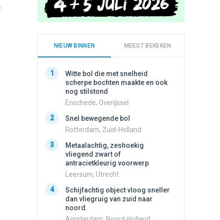
t
NIEUW BINNEN
MEEST BEKEKEN
1
1
Witte bol die met snelheid
Meldin
scherpe bochten maakte en ook
vliegen
nog stilstond
Ens, Fl
Enschede, Overijssel
2
Schijfa
2
Snel bewegende bol
dan vli
noord.
Rotterdam, Zuid-Holland
Amster
3
Metaalachtig, zeshoekig
3
vliegend zwart of
3 apach
antracietkleurig voorwerp
Ik en n
zwart o
Leersum, Utrecht
Assen, 
4
Schijfachtig object vloog sneller
4
dan vliegruig van zuid naar
Vliege
noord.
Made, 
Amsterdam, Noord-Holland