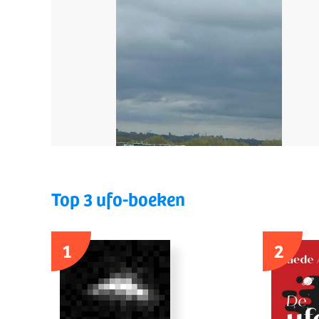
Top 3 ufo-boeken
1
2