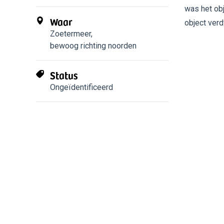
was het obj
Waar
object ver
Zoetermeer
,
bewoog richting noorden
Status
Ongeïdentificeerd