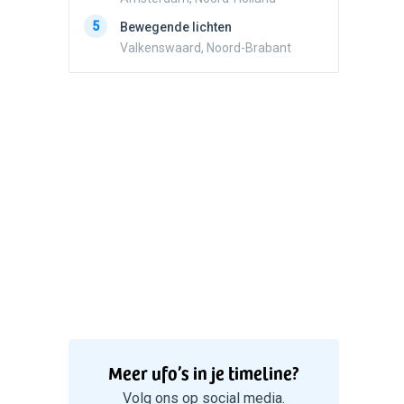
5
Zwart r
5
Bewegende lichten
met con
Valkenswaard, Noord-Brabant
Marknes
Meer ufo’s in je timeline?
Volg ons op social media.