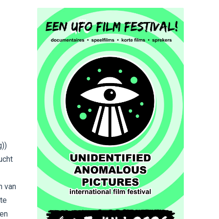
))
ucht
n van
 te
oen