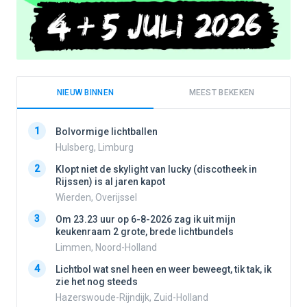
NIEUW BINNEN
MEEST BEKEKEN
1
1
Bolvormige lichtballen
Hulsberg, Limburg
2
Klopt niet de skylight van lucky (discotheek in
2
Rijssen) is al jaren kapot
Wierden, Overijssel
3
3
Om 23.23 uur op 6-8-2026 zag ik uit mijn
keukenraam 2 grote, brede lichtbundels
Limmen, Noord-Holland
4
4
Lichtbol wat snel heen en weer beweegt, tik tak, ik
zie het nog steeds
Hazerswoude-Rijndijk, Zuid-Holland
5