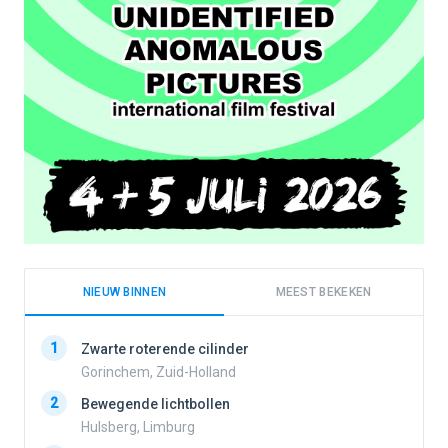
NIEUW BINNEN
MEEST BEKEKEN
1
1
Zwarte roterende cilinder
Gorinchem, Zuid-Holland
2
Bewegende lichtbollen
2
Hulsberg, Limburg