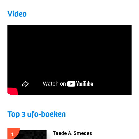
Video
Top 3 ufo-boeken
1
Taede A. Smedes